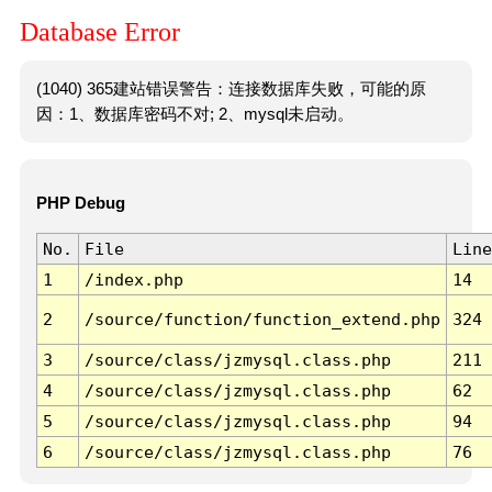
Database Error
(1040) 365建站错误警告：连接数据库失败，可能的原
因：1、数据库密码不对; 2、mysql未启动。
PHP Debug
No.
File
Line
1
/index.php
14
2
/source/function/function_extend.php
324
3
/source/class/jzmysql.class.php
211
4
/source/class/jzmysql.class.php
62
5
/source/class/jzmysql.class.php
94
6
/source/class/jzmysql.class.php
76