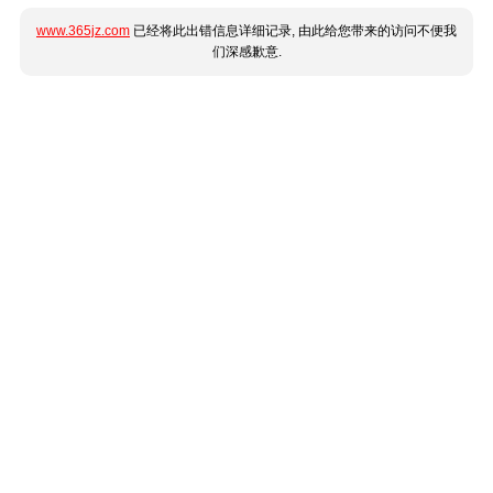
www.365jz.com
已经将此出错信息详细记录, 由此给您带来的访问不便我
们深感歉意.