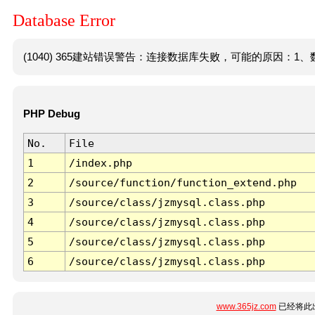
Database Error
(1040) 365建站错误警告：连接数据库失败，可能的原因：1、数
PHP Debug
No.
File
1
/index.php
2
/source/function/function_extend.php
3
/source/class/jzmysql.class.php
4
/source/class/jzmysql.class.php
5
/source/class/jzmysql.class.php
6
/source/class/jzmysql.class.php
www.365jz.com
已经将此