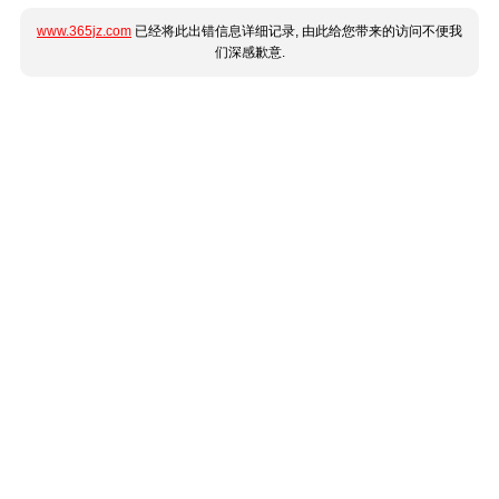
www.365jz.com
已经将此出错信息详细记录, 由此给您带来的访问不便我
们深感歉意.