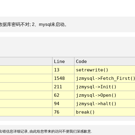
据库密码不对; 2、mysql未启动。
Line
Code
13
setrewrite()
1548
jzmysql->Fetch_First(
211
jzmysql->Init()
62
jzmysql->Open()
94
jzmysql->halt()
76
break()
出错信息详细记录, 由此给您带来的访问不便我们深感歉意.