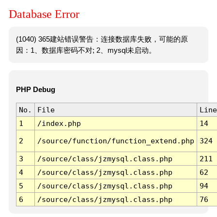
Database Error
(1040) 365建站错误警告：连接数据库失败，可能的原
因：1、数据库密码不对; 2、mysql未启动。
PHP Debug
No.
File
Line
1
/index.php
14
2
/source/function/function_extend.php
324
3
/source/class/jzmysql.class.php
211
4
/source/class/jzmysql.class.php
62
5
/source/class/jzmysql.class.php
94
6
/source/class/jzmysql.class.php
76