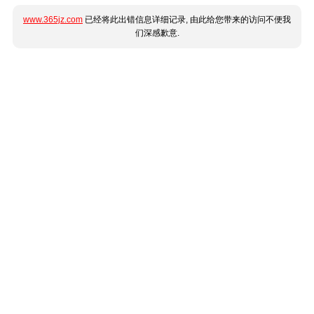
www.365jz.com
已经将此出错信息详细记录, 由此给您带来的访问不便我
们深感歉意.