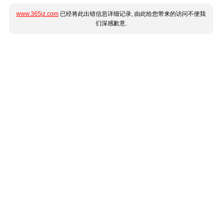
www.365jz.com
已经将此出错信息详细记录, 由此给您带来的访问不便我
们深感歉意.