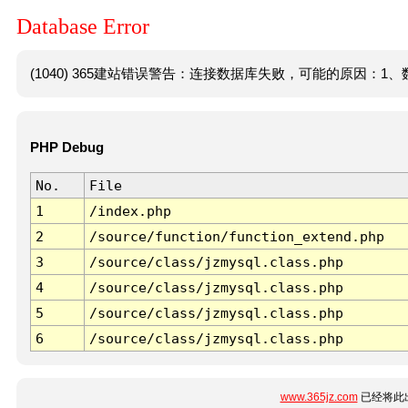
Database Error
(1040) 365建站错误警告：连接数据库失败，可能的原因：1、数
PHP Debug
No.
File
1
/index.php
2
/source/function/function_extend.php
3
/source/class/jzmysql.class.php
4
/source/class/jzmysql.class.php
5
/source/class/jzmysql.class.php
6
/source/class/jzmysql.class.php
www.365jz.com
已经将此