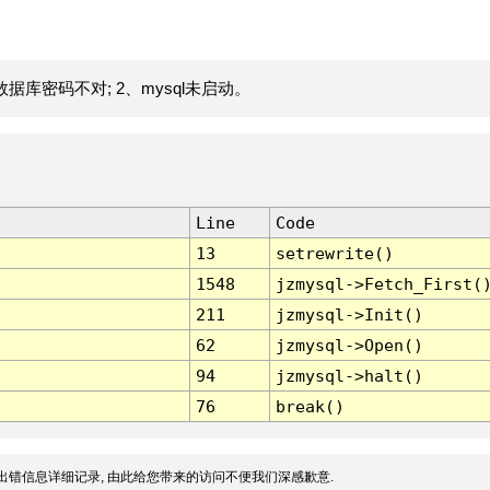
据库密码不对; 2、mysql未启动。
Line
Code
13
setrewrite()
1548
jzmysql->Fetch_First(
211
jzmysql->Init()
62
jzmysql->Open()
94
jzmysql->halt()
76
break()
出错信息详细记录, 由此给您带来的访问不便我们深感歉意.