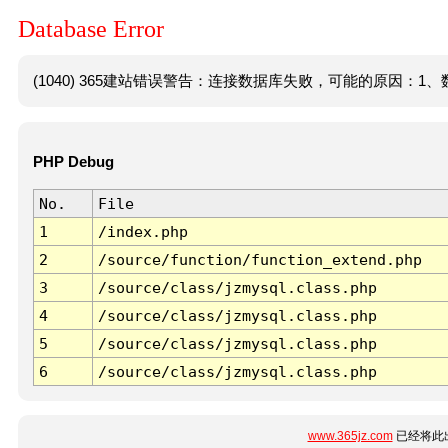
Database Error
(1040) 365建站错误警告：连接数据库失败，可能的原因：1、数
PHP Debug
No.
File
1
/index.php
2
/source/function/function_extend.php
3
/source/class/jzmysql.class.php
4
/source/class/jzmysql.class.php
5
/source/class/jzmysql.class.php
6
/source/class/jzmysql.class.php
www.365jz.com
已经将此