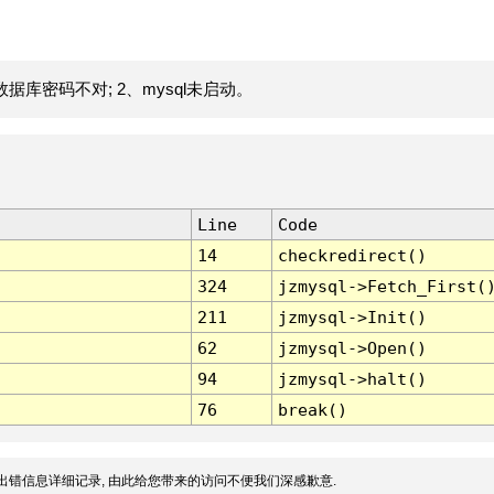
据库密码不对; 2、mysql未启动。
Line
Code
14
checkredirect()
324
jzmysql->Fetch_First(
211
jzmysql->Init()
62
jzmysql->Open()
94
jzmysql->halt()
76
break()
出错信息详细记录, 由此给您带来的访问不便我们深感歉意.