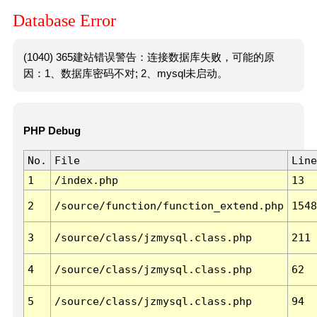
Database Error
(1040) 365建站错误警告：连接数据库失败，可能的原
因：1、数据库密码不对; 2、mysql未启动。
PHP Debug
No.
File
Line
1
/index.php
13
2
/source/function/function_extend.php
1548
3
/source/class/jzmysql.class.php
211
4
/source/class/jzmysql.class.php
62
5
/source/class/jzmysql.class.php
94