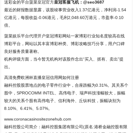
送彩金的平台菠菜
皇冠官方
皇冠客服飞机：@seo3687
最近的财报数据显露，该股竣事营业收入1.37亿港元，净利润-1.54
亿港元，每股收益-0.06港元，毛利2,048.60万港元，市盈率-0.10
倍。
菠菜娱乐平台代理开户皇冠博彩网站一家博彩行业知名度较高在线
博彩平台，网站以其丰富博彩种类、博彩攻略技巧分享，用户口碑
良好服务质量著称。
机构评级方面，当今暂无机构对该股作念出“买入、抓有、卖出”提
出。
高清免费欧洲杯直播皇冠信用网如何注册
融科控股股票地点的电子零件行业中，合座跌幅为0.31%。其关系个
股中，SPROCOMM INTEL、高伟电子、瑞声科技涨幅较大，振幅
较大的关系个股有高伟电子、信利海外、丘钛科技，振幅诀别为
8.10%、6.41%、5.07%。
www.coronacasinositezonehub.com
融科控股公司简介：融科控股集团有限公司(原名:港桥金融控股有限