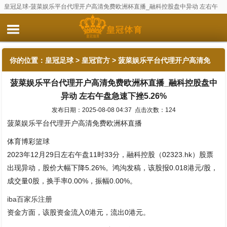
皇冠足球-菠菜娱乐平台代理开户高清免费欧洲杯直播_融科控股盘中异动 左右午
盘急速下挫5.26%
你的位置：
皇冠足球
>
皇冠官方
> 菠菜娱乐平台代理开户高清免
菠菜娱乐平台代理开户高清免费欧洲杯直播_融科控股盘中
费欧洲杯直播_融科控股盘中异动 左右午盘急速下挫5.26%
异动 左右午盘急速下挫5.26%
发布日期：2025-08-08 04:37 点击次数：124
菠菜娱乐平台代理开户高清免费欧洲杯直播
体育博彩篮球
2023年12月29日左右午盘11时33分，融科控股（02323.hk）股票
出现异动，股价大幅下降5.26%。鸿沟发稿，该股报0.018港元/股，
成交量0股，换手率0.00%，振幅0.00%。
iba百家乐注册
资金方面，该股资金流入0港元，流出0港元。