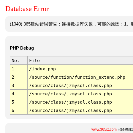
Database Error
(1040) 365建站错误警告：连接数据库失败，可能的原因：1、数
PHP Debug
No.
File
1
/index.php
2
/source/function/function_extend.php
3
/source/class/jzmysql.class.php
4
/source/class/jzmysql.class.php
5
/source/class/jzmysql.class.php
6
/source/class/jzmysql.class.php
www.365jz.com
已经将此