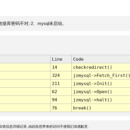
据库密码不对; 2、mysql未启动。
Line
Code
14
checkredirect()
324
jzmysql->Fetch_First(
211
jzmysql->Init()
62
jzmysql->Open()
94
jzmysql->halt()
76
break()
出错信息详细记录, 由此给您带来的访问不便我们深感歉意.