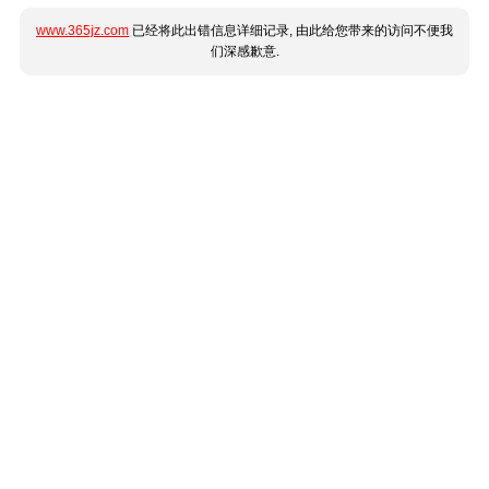
www.365jz.com
已经将此出错信息详细记录, 由此给您带来的访问不便我
们深感歉意.