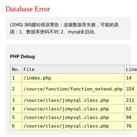
Database Error
(1040) 365建站错误警告：连接数据库失败，可能的原
因：1、数据库密码不对; 2、mysql未启动。
PHP Debug
No.
File
Line
1
/index.php
14
2
/source/function/function_extend.php
324
3
/source/class/jzmysql.class.php
211
4
/source/class/jzmysql.class.php
62
5
/source/class/jzmysql.class.php
94
6
/source/class/jzmysql.class.php
76