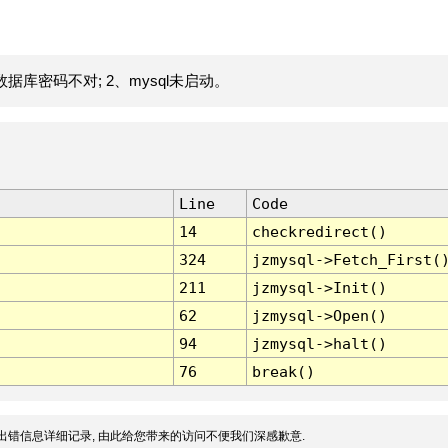
据库密码不对; 2、mysql未启动。
Line
Code
14
checkredirect()
324
jzmysql->Fetch_First(
211
jzmysql->Init()
62
jzmysql->Open()
94
jzmysql->halt()
76
break()
出错信息详细记录, 由此给您带来的访问不便我们深感歉意.