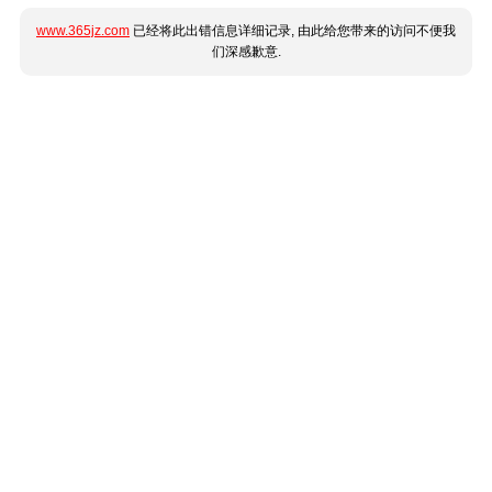
www.365jz.com
已经将此出错信息详细记录, 由此给您带来的访问不便我
们深感歉意.