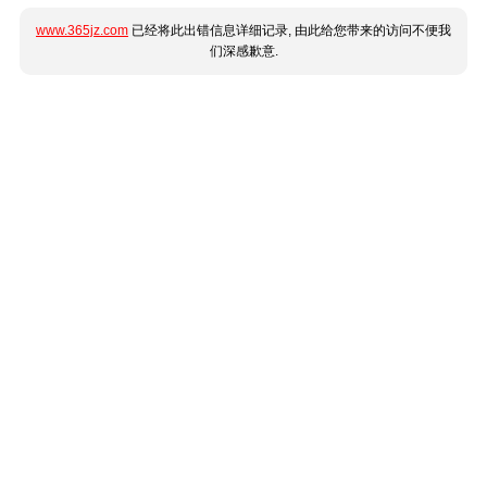
www.365jz.com
已经将此出错信息详细记录, 由此给您带来的访问不便我
们深感歉意.