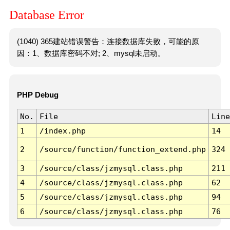
Database Error
(1040) 365建站错误警告：连接数据库失败，可能的原
因：1、数据库密码不对; 2、mysql未启动。
PHP Debug
No.
File
Line
1
/index.php
14
2
/source/function/function_extend.php
324
3
/source/class/jzmysql.class.php
211
4
/source/class/jzmysql.class.php
62
5
/source/class/jzmysql.class.php
94
6
/source/class/jzmysql.class.php
76