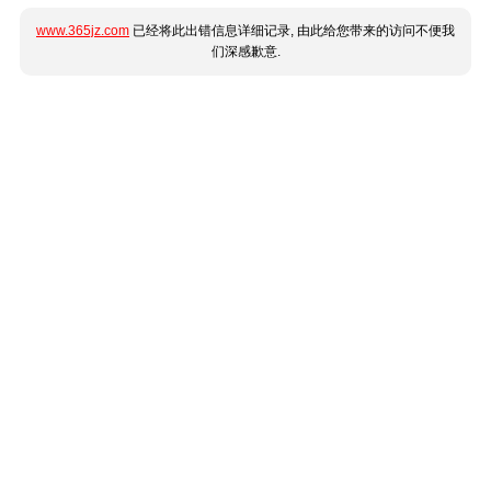
www.365jz.com
已经将此出错信息详细记录, 由此给您带来的访问不便我
们深感歉意.