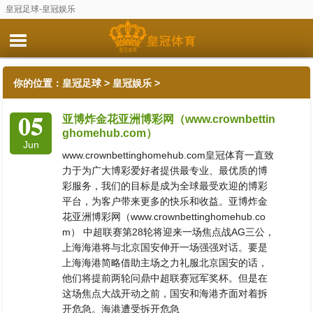
皇冠足球-皇冠娱乐
你的位置：
皇冠足球
>
皇冠娱乐
>
05
亚博炸金花亚洲博彩网（www.crownbettin
ghomehub.com）
Jun
www.crownbettinghomehub.com皇冠体育一直致
力于为广大博彩爱好者提供最专业、最优质的博
彩服务，我们的目标是成为全球最受欢迎的博彩
平台，为客户带来更多的快乐和收益。亚博炸金
花亚洲博彩网（www.crownbettinghomehub.co
m） 中超联赛第28轮将迎来一场焦点战AG三公，
上海海港将与北京国安伸开一场强强对话。要是
上海海港简略借助主场之力礼服北京国安的话，
他们将提前两轮问鼎中超联赛冠军奖杯。但是在
这场焦点大战开动之前，国安和海港齐面对着拆
开危急。海港遭受拆开危急