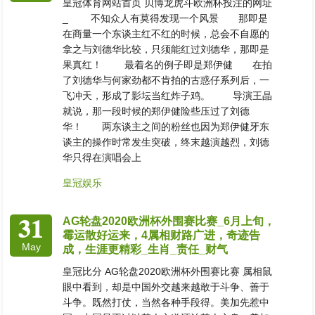
皇冠体育网站首页 贝博龙虎斗欧洲杯投注的网址
_ 不知众人有莫得发现一个风景 那即是
在商量一个东谈主红不红的时候，总会不自愿的
拿之与刘德华比较，只须能红过刘德华，那即是
果真红！ 最着名的例子即是郑伊健 在拍
了刘德华与何家劲都不肯拍的古惑仔系列后，一
飞冲天，形成了影坛当红炸子鸡。 导演王晶
就说，那一段时候的郑伊健险些压过了刘德
华！ 两东谈主之间的粉丝也因为郑伊健牙东
谈主的操作时常发生突破，终末越演越烈，刘德
华只得在演唱会上
皇冠娱乐
31
AG轮盘2020欧洲杯外围赛比赛_6月上旬，
霉运散好运来，4属相财路广进，奇迹告
May
成，生涯更精彩_生肖_责任_财气
皇冠比分 AG轮盘2020欧洲杯外围赛比赛 属相鼠
眼中看到，却是中国外交越来越敢于斗争、善于
斗争。既然打仗，当然各种手段得。美加先惹中