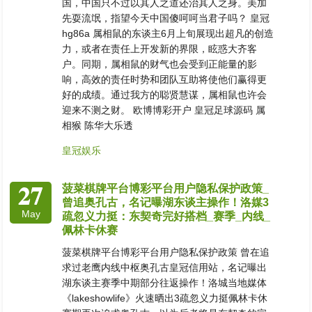
国，中国只不过以其人之道还治其人之身。美加
先耍流氓，指望今天中国傻呵呵当君子吗？ 皇冠
hg86a 属相鼠的东谈主6月上旬展现出超凡的创造
力，或者在责任上开发新的界限，眩惑大齐客
户。同期，属相鼠的财气也会受到正能量的影
响，高效的责任时势和团队互助将使他们赢得更
好的成绩。通过我方的聪贤慧谋，属相鼠也许会
迎来不测之财。 欧博博彩开户 皇冠足球源码 属
相猴 陈华大乐透
皇冠娱乐
27
菠菜棋牌平台博彩平台用户隐私保护政策_
曾追奥孔古，名记曝湖东谈主操作！洛媒3
May
疏忽义力挺：东契奇完好搭档_赛季_内线_
佩林卡休赛
菠菜棋牌平台博彩平台用户隐私保护政策 曾在追
求过老鹰内线中枢奥孔古皇冠信用站，名记曝出
湖东谈主赛季中期部分往返操作！洛城当地媒体
《lakeshowlife》火速晒出3疏忽义力挺佩林卡休