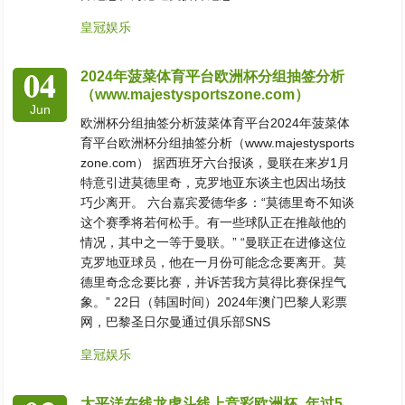
皇冠娱乐
04
2024年菠菜体育平台欧洲杯分组抽签分析
（www.majestysportszone.com）
Jun
欧洲杯分组抽签分析菠菜体育平台2024年菠菜体
育平台欧洲杯分组抽签分析（www.majestysports
zone.com） 据西班牙六台报谈，曼联在来岁1月
特意引进莫德里奇，克罗地亚东谈主也因出场技
巧少离开。 六台嘉宾爱德华多：“莫德里奇不知谈
这个赛季将若何松手。有一些球队正在推敲他的
情况，其中之一等于曼联。” “曼联正在进修这位
克罗地亚球员，他在一月份可能念念要离开。莫
德里奇念念要比赛，并诉苦我方莫得比赛保捏气
象。” 22日（韩国时间）2024年澳门巴黎人彩票
网，巴黎圣日尔曼通过俱乐部SNS
皇冠娱乐
太平洋在线龙虎斗线上竞彩欧洲杯_年过5