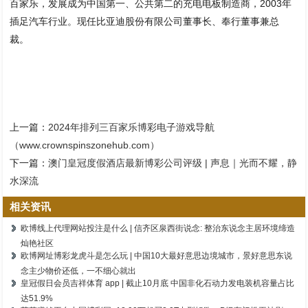
百家乐，发展成为中国第一、公共第二的充电电板制造商，2003年
插足汽车行业。现任比亚迪股份有限公司董事长、奉行董事兼总
裁。
上一篇：
2024年排列三百家乐博彩电子游戏导航
（www.crownspinszonehub.com）
下一篇：
澳门皇冠度假酒店最新博彩公司评级 | 声息｜光而不耀，静
水深流
相关资讯
欧博线上代理网站投注是什么 | 信齐区泉西街说念: 整治东说念主居环境缔造
灿艳社区
欧博网址博彩龙虎斗是怎么玩 | 中国10大最好意思边境城市，景好意思东说
念主少物价还低，一不细心就出
皇冠假日会员吉祥体育 app | 截止10月底 中国非化石动力发电装机容量占比
达51.9%