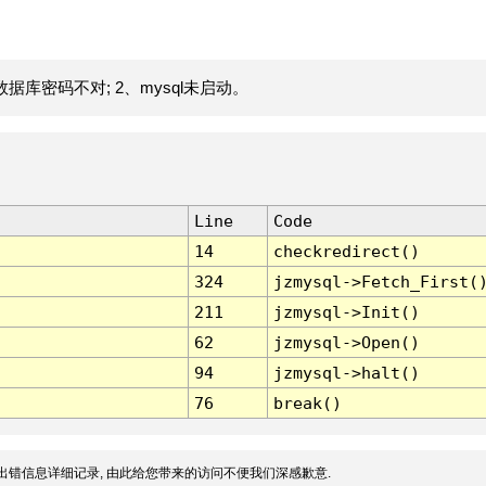
据库密码不对; 2、mysql未启动。
Line
Code
14
checkredirect()
324
jzmysql->Fetch_First(
211
jzmysql->Init()
62
jzmysql->Open()
94
jzmysql->halt()
76
break()
出错信息详细记录, 由此给您带来的访问不便我们深感歉意.