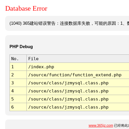
Database Error
(1040) 365建站错误警告：连接数据库失败，可能的原因：1、数
PHP Debug
No.
File
1
/index.php
2
/source/function/function_extend.php
3
/source/class/jzmysql.class.php
4
/source/class/jzmysql.class.php
5
/source/class/jzmysql.class.php
6
/source/class/jzmysql.class.php
www.365jz.com
已经将此