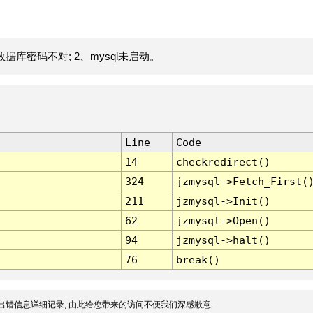
据库密码不对; 2、mysql未启动。
Line
Code
14
checkredirect()
324
jzmysql->Fetch_First(
211
jzmysql->Init()
62
jzmysql->Open()
94
jzmysql->halt()
76
break()
出错信息详细记录, 由此给您带来的访问不便我们深感歉意.