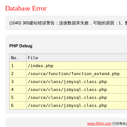
Database Error
(1040) 365建站错误警告：连接数据库失败，可能的原因：1、数
PHP Debug
No.
File
1
/index.php
2
/source/function/function_extend.php
3
/source/class/jzmysql.class.php
4
/source/class/jzmysql.class.php
5
/source/class/jzmysql.class.php
6
/source/class/jzmysql.class.php
www.365jz.com
已经将此