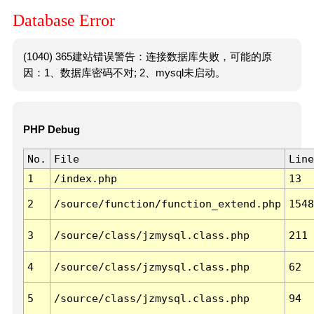
Database Error
(1040) 365建站错误警告：连接数据库失败，可能的原
因：1、数据库密码不对; 2、mysql未启动。
PHP Debug
No.
File
Line
1
/index.php
13
2
/source/function/function_extend.php
1548
3
/source/class/jzmysql.class.php
211
4
/source/class/jzmysql.class.php
62
5
/source/class/jzmysql.class.php
94