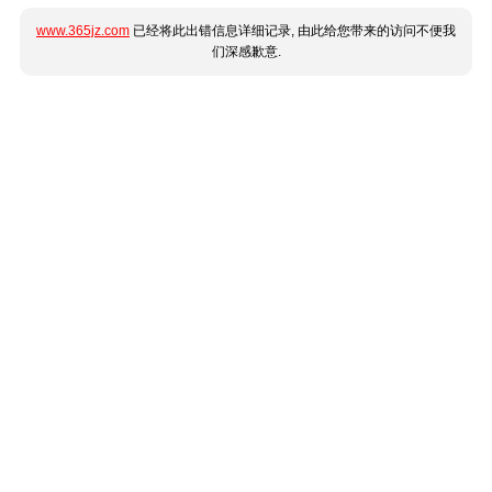
www.365jz.com
已经将此出错信息详细记录, 由此给您带来的访问不便我
们深感歉意.