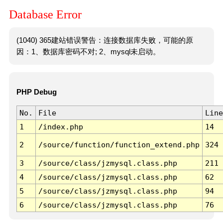
Database Error
(1040) 365建站错误警告：连接数据库失败，可能的原
因：1、数据库密码不对; 2、mysql未启动。
PHP Debug
No.
File
Line
1
/index.php
14
2
/source/function/function_extend.php
324
3
/source/class/jzmysql.class.php
211
4
/source/class/jzmysql.class.php
62
5
/source/class/jzmysql.class.php
94
6
/source/class/jzmysql.class.php
76