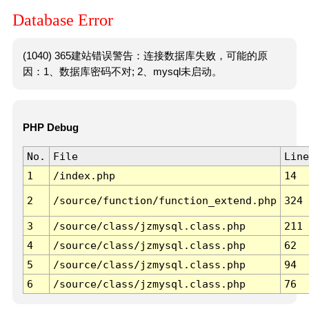
Database Error
(1040) 365建站错误警告：连接数据库失败，可能的原
因：1、数据库密码不对; 2、mysql未启动。
PHP Debug
No.
File
Line
1
/index.php
14
2
/source/function/function_extend.php
324
3
/source/class/jzmysql.class.php
211
4
/source/class/jzmysql.class.php
62
5
/source/class/jzmysql.class.php
94
6
/source/class/jzmysql.class.php
76